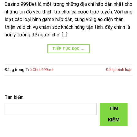
Casino 999Bet là một trong những địa chỉ hấp dẫn nhất cho
những tín đồ yêu thích trò chơi cá cược trực tuyến. Với hàng
loạt các loại hình game hấp dẫn, cùng với giao diện thân
thiện và dịch vụ chăm sóc khách hàng tận tình, đây chính là
nơi lý tưởng để người chơi […]
TIẾP TỤC ĐỌC
→
Đăng trong
Trò Chơi 999bet
Để lại bình luận
Tìm kiếm
TÌM
KIẾM