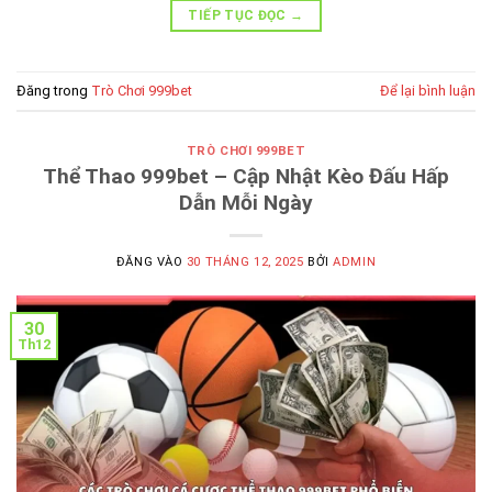
TIẾP TỤC ĐỌC
→
Đăng trong
Trò Chơi 999bet
Để lại bình luận
TRÒ CHƠI 999BET
Thể Thao 999bet – Cập Nhật Kèo Đấu Hấp
Dẫn Mỗi Ngày
ĐĂNG VÀO
30 THÁNG 12, 2025
BỞI
ADMIN
30
Th12